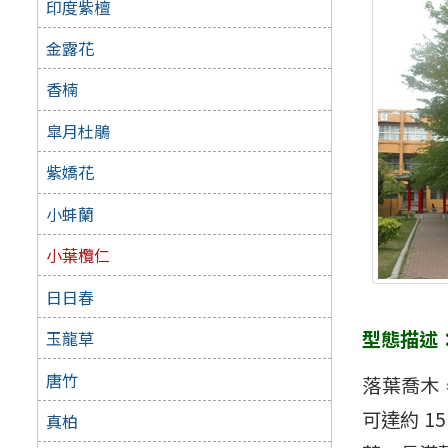
印度紫檀
金露花
香楠
皐月杜鵑
紫嬌花
小蚌蘭
小葉欖仁
日日春
型態描述
玉龍草
唐竹
落葉喬木
可達約 
真柏