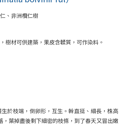
仁、非洲欖仁樹
，樹材可供建築，果皮含韖質，可作染料。
，叢生於枝端，倒卵形，互生。幹直挺、細長，株高
枯落，葉掉盡後剩下細密的枝條，到了春天又冒出嫩