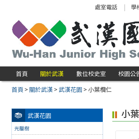
跳
處室電話
學
至
主
要
內
容
區
首頁
關於武漢
數位校史室
校園公
首頁
>
關於武漢
>
武漢花園
>
小葉欖仁
小
武漢花園
光臘樹