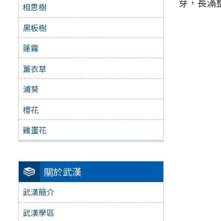
芽，長滿
相思樹
黑板樹
蓮霧
薰衣草
浦葵
櫻花
雞蛋花
關於武漢
武漢簡介
武漢學區