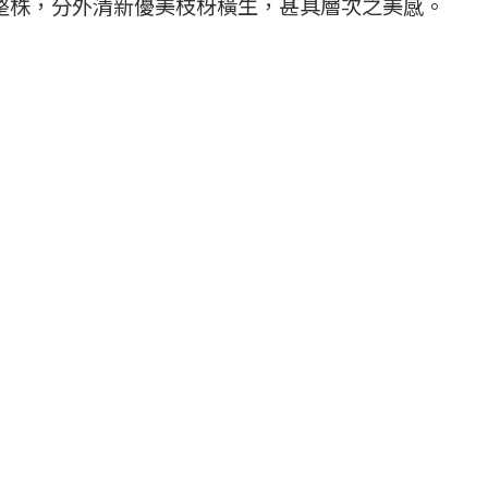
整株，分外清新優美枝枒橫生，甚具層次之美感。