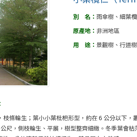
別 名：
雨傘樹、細葉欖
原產地：
非洲地區
用 途：
景觀樹、行道樹
：
，枝條輪生；葉小小葉枇杷形型，約在 6 公分以下
15 公尺，側枝輪生、平展，樹型整齊細緻。冬季葉會