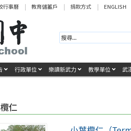
校行事曆
教育儲蓄戶
捐款方式
ENGLISH
告
行政單位
樂讀新武力
教學單位
武
葉欖仁
小葉欖仁（Terminal