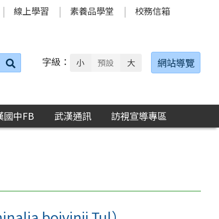
線上學習
素養品學堂
校務信箱
字級：
送出
網站導覽
小
預設
大
搜
尋：
漢國中FB
武漢通訊
訪視宣導專區
ia boivinii Tul）