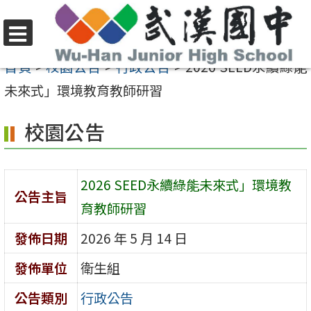
跳
至
選
主
首頁
>
校園公告
>
行政公告
>
2026 SEED永續綠能
單
要
未來式」環境教育教師研習
內
校園公告
容
區
2026 SEED永續綠能未來式」環境教
公告主旨
育教師研習
發佈日期
2026 年 5 月 14 日
發佈單位
衛生組
公告類別
行政公告