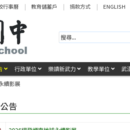
校行事曆
教育儲蓄戶
捐款方式
ENGLISH
告
行政單位
樂讀新武力
教學單位
武
球永續影展
園公告
旨
2026耀登炳南地球永續影展