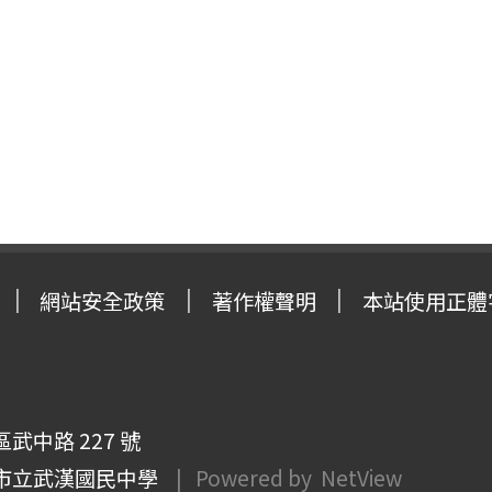
網站安全政策
著作權聲明
本站使用正體
武中路 227 號
市立武漢國民中學
| Powered by
NetView