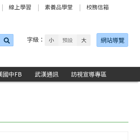
線上學習
素養品學堂
校務信箱
字級：
送出
網站導覽
小
預設
大
搜
尋：
漢國中FB
武漢通訊
訪視宣導專區