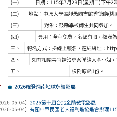
(一)
日期：115年7月28日(星期二)下午2
(二)
地點：中原大學張靜愚圖書館秀德廳(桃園
(三)
對象：鼓勵學校師生共同參加。
(四)
費用：全程免費，名額有限，額滿
三、
報名方式：採線上報名，連結網址：https://fo
四、
如有相關事宜請洽專案聯絡人李小姐，電話
五、
檢附原函1份。
2026耀登炳南地球永續影展
件
026-06-04】
2026第十屆台北金鵰微電影展
026-06-04】
有關中華民國老人福利進協進會辦理115年