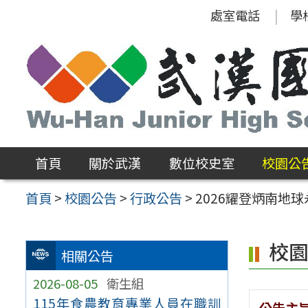
跳
處室電話
學
至
主
要
內
容
區
首頁
關於武漢
數位校史室
校園公
首頁
>
校園公告
>
行政公告
>
2026耀登炳南地
校
相關公告
2026-08-05
衛生組
115年食農教育專業人員在職訓
公告主