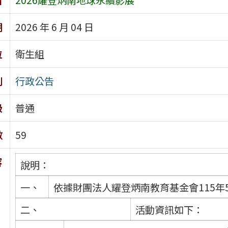
期
2026 年 6 月 04 日
位
衛生組
別
行政公告
級
普通
數
59
容
說明：
一、
依據財團法人耀登炳南教育基金會115年5
二、
活動資訊如下：