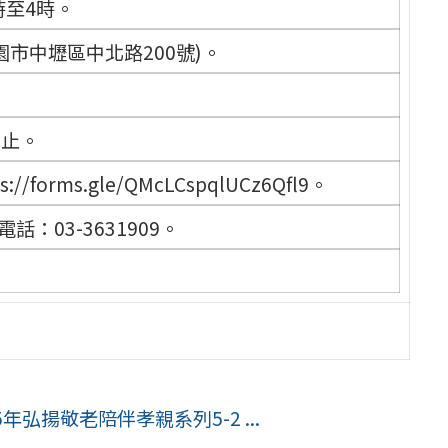
時至4時。
市中壢區中北路200號)。
為止。
rms.gle/QMcLCspqlUCz6Qfl9。
：03-3631909。
弘揚敬老陪伴孝親系列5-2 ...