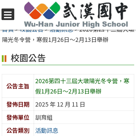
跳
至
選
主
首頁
>
校園公告
>
活動訊息
>
2026第四十三屆大墩
單
要
陽光冬令營，寒假1月26日～2月13日舉辦
內
校園公告
容
區
2026第四十三屆大墩陽光冬令營，寒
公告主旨
假1月26日～2月13日舉辦
發佈日期
2025 年 12 月 11 日
發佈單位
訓育組
公告類別
活動訊息