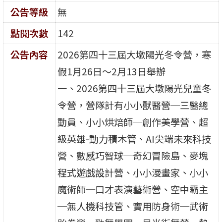
公告等級
無
點閱次數
142
公告內容
2026第四十三屆大墩陽光冬令營，寒
假1月26日～2月13日舉辦
一、2026第四十三屆大墩陽光兒童冬
令營，營隊計有小小獸醫營─三醫總
動員、小小烘焙師─創作美學營、超
級英雄-動力積木管、AI尖端未來科技
營、數感巧智球─奇幻冒險島、麥塊
程式遊戲設計營、小小漫畫家、小小
魔術師─口才表演藝術營、空中霸主
─無人機科技管、實用防身術─武術