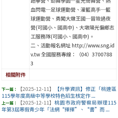
跆拳營、勁舞學園─星光街舞營、熱
血閃電─足球運動營、灌籃高手─籃
球運動營、勇闖大燉王國─冒險過夜
營(可國小、國高中)、大墩陽光偏鄉志
工服務隊(可國小、國高中)。
二、活動報名網址 http://www.sng.id
v.tw 全國服務專線：（04）3700788
3
相關附件
【2025-12-11】
【升學資訊】修正「桃連區
115學年度高級中等學校特色招生核定作 ...
【2025-12-11】
桃園市政府警察局辦理115
年第3屆寒假青少年「法網“揮揮”、“書”而 ...