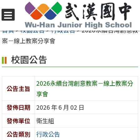
跳
至
選
主
首頁
>
校園公告
>
行政公告
>
2026永續台灣創意教
單
要
案－線上教案分享會
內
校園公告
容
區
2026永續台灣創意教案－線上教案分
公告主旨
享會
發佈日期
2026 年 6 月 02 日
發佈單位
衛生組
公告類別
行政公告