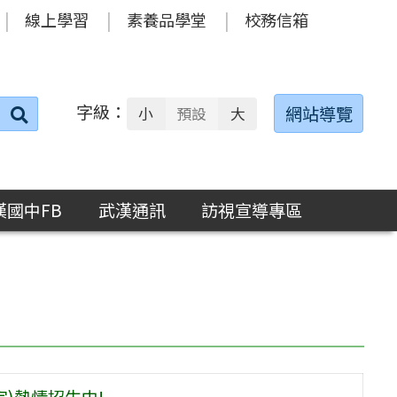
線上學習
素養品學堂
校務信箱
字級：
送出
網站導覽
小
預設
大
搜
尋：
漢國中FB
武漢通訊
訪視宣導專區
)熱情招生中!