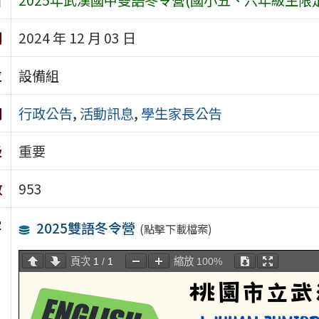
期
2024 年 12 月 03 日
位
設備組
別
行政公告
,
活動訊息
,
學生家長公告
級
重要
數
953
容
2025雙語冬令營
(點擊下載檔案)
頁次
1
/
1
縮放
100%