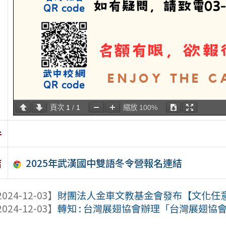
頁次
1
/
1
縮放
100%
件
2025年武漢國中雙語冬令營報名連結
結
024-12-03】
財團法人金車文教基金會發布【文化任意門
024-12-03】
轉知 : 台灣展翅協會辦理「台灣展翅協會 