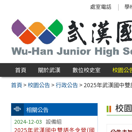
跳
處室電話
學
至
主
要
內
容
區
首頁
關於武漢
數位校史室
校園公
首頁
>
校園公告
>
行政公告
>
2025年武漢國中
校
相關公告
2024-12-03
設備組
2025年武漢國中雙語冬令營(國
公告主