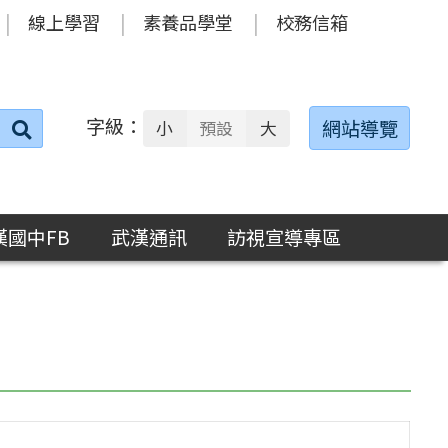
線上學習
素養品學堂
校務信箱
字級：
送出
網站導覽
小
預設
大
搜
尋：
漢國中FB
武漢通訊
訪視宣導專區