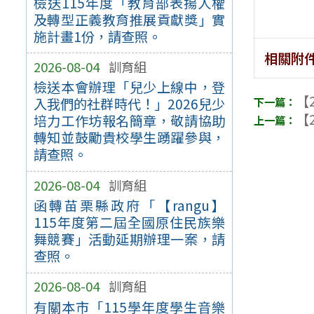
檢送115年度「教育部表揚人權
及轉型正義教育推展貢獻獎」實
施計畫1份，請查照。
相關附
2026-08-04
訓育組
檢送本會辦理「兒少上線中，登
【2
入我們的社群時代！」2026兒少
【2
培力工作坊報名簡章，敬請協助
轉知並鼓勵貴校學生踴躍參與，
請查照。
2026-08-04
訓育組
函轉苗栗縣政府「【rangu】
115年度第二屆全國原住民族樂
舞競賽」活動延期辦理一案，請
查照。
2026-08-04
訓育組
有關本市「115學年度學生音樂