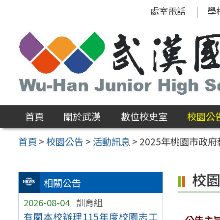
跳
處室電話
學
至
主
要
內
容
區
首頁
關於武漢
數位校史室
校園公
首頁
>
校園公告
>
活動訊息
>
2025年桃園市政
校
相關公告
2026-08-04
訓育組
有關本校辦理115年度校園志工
公告主