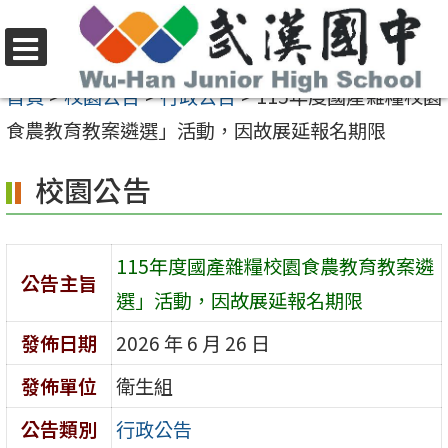
跳
至
選
主
首頁
>
校園公告
>
行政公告
>
115年度國產雜糧校園
單
要
食農教育教案遴選」活動，因故展延報名期限
內
校園公告
容
區
115年度國產雜糧校園食農教育教案遴
公告主旨
選」活動，因故展延報名期限
發佈日期
2026 年 6 月 26 日
發佈單位
衛生組
公告類別
行政公告