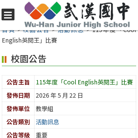
跳
至
選
主
首頁
>
校園公告
>
活動訊息
>
115年度「Cool
單
要
English英閱王」比賽
內
校園公告
容
區
公告主旨
115年度「Cool English英閱王」比賽
發佈日期
2026 年 5 月 22 日
發佈單位
教學組
公告類別
活動訊息
公告等級
重要