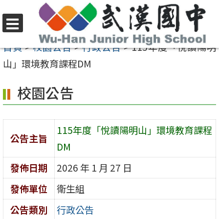
跳
至
選
主
首頁
>
校園公告
>
行政公告
>
115年度「悅讀陽明
單
要
山」環境教育課程DM
內
校園公告
容
區
115年度「悅讀陽明山」環境教育課程
公告主旨
DM
發佈日期
2026 年 1 月 27 日
發佈單位
衛生組
公告類別
行政公告