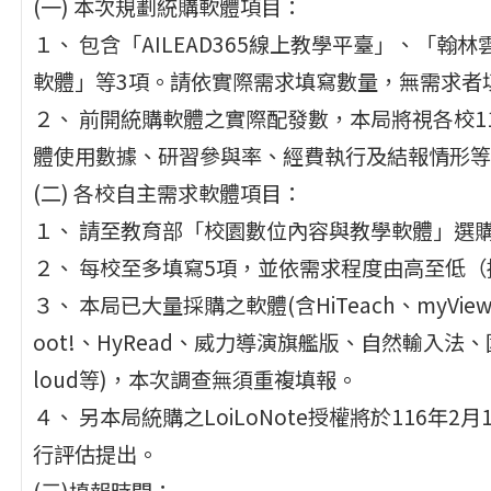
(一) 本次規劃統購軟體項目：
１、 包含「AILEAD365線上教學平臺」、「翰林雲端學院
軟體」等3項。請依實際需求填寫數量，無需求者
２、 前開統購軟體之實際配發數，本局將視各校1
體使用數據、研習參與率、經費執行及結報情形等
(二) 各校自主需求軟體項目：
１、 請至教育部「校園數位內容與教學軟體」選
２、 每校至多填寫5項，並依需求程度由高至低（
３、 本局已大量採購之軟體(含HiTeach、myViewBo
oot!、HyRead、威力導演旗艦版、自然輸入法、國語
loud等)，本次調查無須重複填報。
４、 另本局統購之LoiLoNote授權將於116
行評估提出。
(三)填報時間：