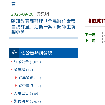
寫
2025-09-20
資訊組
相關附
轉知教育部辦理「全民數位素養
自我評量」活動一案，請師生踴
躍參與
【2
【2
依公告類別彙總
行政公告
( 5,899 )
榮譽榜
( 154 )
武漢榮耀
( 30 )
武中豪傑
( 16 )
人事公告
( 589 )
進修研習
( 2,607 )