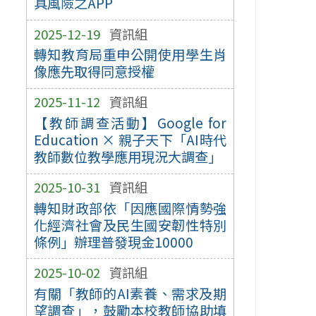
具風險之APP
2025-12-19
資訊組
轉知教育局重申公開使用學生肖
像應先取得同意授權
2025-11-12
資訊組
【教師調查活動】Google for
Education × 親子天下「AI時代
教師數位教學應用現況大調查」
2025-10-31
資訊組
轉知財政部依「因應國際情勢強
化經濟社會及民生國安韌性特別
條例」辦理普發現金10000
2025-10-02
資訊組
有關「教師的AI素養、需求及期
望調查」，鼓勵本校教師協助填