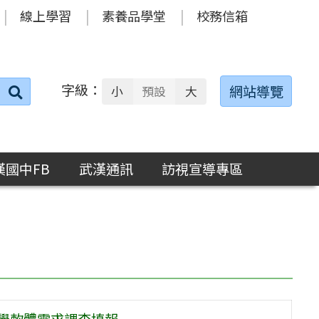
線上學習
素養品學堂
校務信箱
字級：
送出
網站導覽
小
預設
大
搜
尋：
漢國中FB
武漢通訊
訪視宣導專區
教學軟體需求調查填報