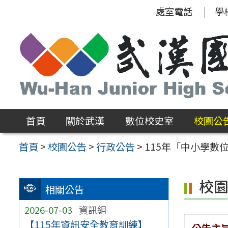
跳
處室電話
學
至
主
要
內
容
區
首頁
關於武漢
數位校史室
校園公
首頁
>
校園公告
>
行政公告
>
115年「中小學
校
相關公告
2026-07-03
資訊組
【115年資訊安全教育訓練】
公告主