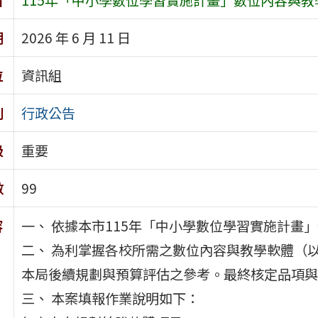
期
2026 年 6 月 11 日
位
資訊組
別
行政公告
級
重要
數
99
容
一、 依據本市115年「中小學數位學習實施計畫
二、 為利掌握各校所需之數位內容與教學軟體（
本局後續規劃與預算評估之參考。最終核定品項與
三、 本案填報作業說明如下：