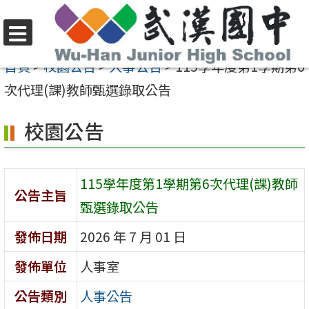
跳
至
選
主
首頁
>
校園公告
>
人事公告
>
115學年度第1學期第6
單
要
次代理(課)教師甄選錄取公告
內
校園公告
容
區
115學年度第1學期第6次代理(課)教師
公告主旨
甄選錄取公告
發佈日期
2026 年 7 月 01 日
發佈單位
人事室
公告類別
人事公告