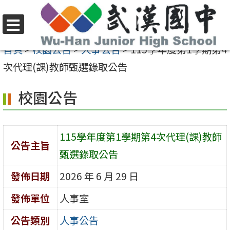
跳
至
選
主
首頁
>
校園公告
>
人事公告
>
115學年度第1學期第4
單
要
次代理(課)教師甄選錄取公告
內
校園公告
容
區
115學年度第1學期第4次代理(課)教師
公告主旨
甄選錄取公告
發佈日期
2026 年 6 月 29 日
發佈單位
人事室
公告類別
人事公告