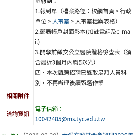
室報到：
1.報到單（檔案路徑：校網首頁 > 行政
單位 >
人事室
>
人事室檔案表格
）
2.郵局帳戶封面影本(加註電話及e-ma
il)
3.開學前繳交公立醫院體格檢查表（須
含最近3個月內胸部X光）
四、本次甄選招聘已錄取足額人員科
別，不再辦理後續甄選作業
相關附件
電子信箱：
洽詢資訊
10042485@ms.tyc.edu.tw