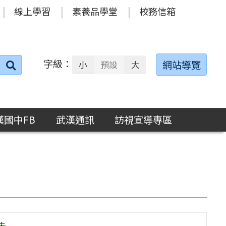
線上學習
素養品學堂
校務信箱
字級：
送出
網站導覽
小
預設
大
搜
尋：
漢國中FB
武漢通訊
訪視宣導專區
告