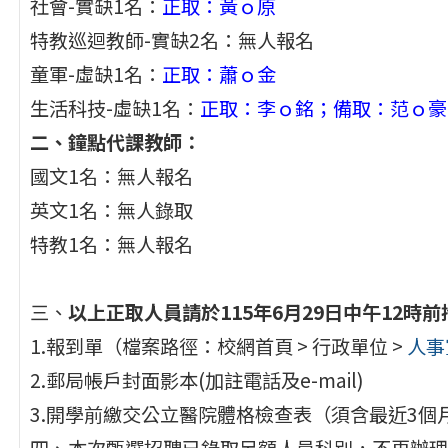
社會-實缺1名：
正取：黃ｏ原
特教巡迴教師-實缺2名：無人報名
童軍-虛缺1名：
正取：蕭ｏ金
生活科技-虛缺1名：
正取：李ｏ銘；備取：范ｏ豪
二、鐘點代課教師：
國文1名：無人報名
英文1名：無人錄取
特教1名：無人報名
三、
以上正取人員請於115年6月29日中午12
1.報到單（檔案路徑：校網首頁 > 行政單位 >
人事
2.郵局帳戶封面影本(加註電話及e-mail)
3.開學前繳交公立醫院體格檢查表（須含最近3個
四、本次甄選招聘已錄取足額人員科別，不再辦理