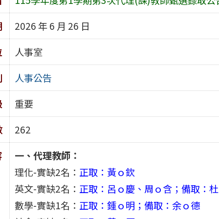
期
2026 年 6 月 26 日
位
人事室
別
人事公告
級
重要
數
262
容
一、代理教師：
理化-實缺2名：
正取：黃ｏ欽
英文-實缺2名：
正取：呂ｏ慶、周ｏ含；備取：杜
數學-實缺1名：
正取：鍾ｏ明；備取：余ｏ德