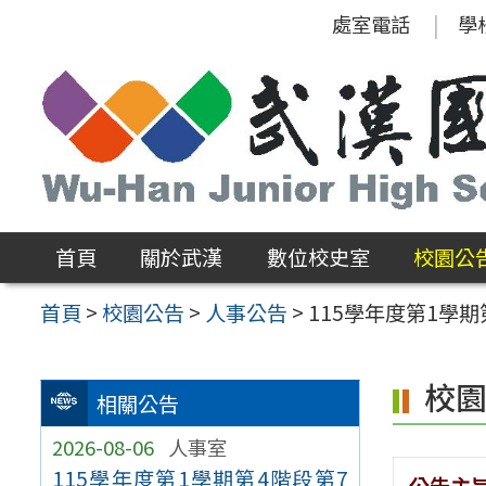
跳
處室電話
學
至
主
要
內
容
區
首頁
關於武漢
數位校史室
校園公
首頁
>
校園公告
>
人事公告
>
115學年度第1學
校
相關公告
2026-08-06
人事室
115學年度第1學期第4階段第7
公告主