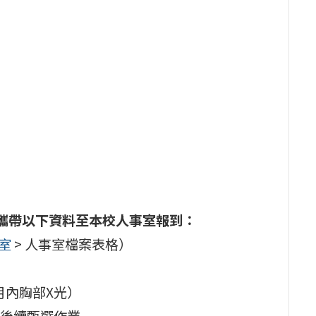
時前攜帶以下資料至本校人事室報到：
室
>
人事室檔案表格
）
月內胸部X光）
後續甄選作業