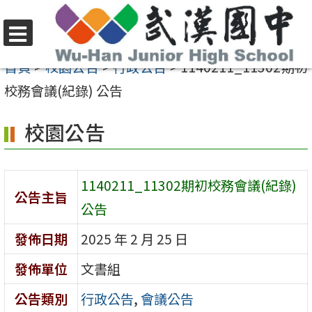
跳
至
選
主
首頁
>
校園公告
>
行政公告
>
1140211_11302期初
單
要
校務會議(紀錄) 公告
內
校園公告
容
區
1140211_11302期初校務會議(紀錄)
公告主旨
公告
發佈日期
2025 年 2 月 25 日
發佈單位
文書組
公告類別
行政公告
,
會議公告