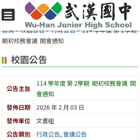
跳
至
選
主
首頁
>
校園公告
>
行政公告
>
114 學年度 第 2學期
單
要
期初校務會議 開會通知
內
校園公告
容
區
114 學年度 第 2學期 期初校務會議 開
公告主旨
會通知
發佈日期
2026 年 2 月 03 日
發佈單位
文書組
公告類別
行政公告
,
會議公告