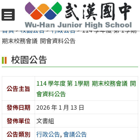
跳
至
選
主
首頁
>
校園公告
>
行政公告
>
114 學年度 第 1學期
單
要
期末校務會議 開會資料公告
內
校園公告
容
區
114 學年度 第 1學期 期末校務會議 開
公告主旨
會資料公告
發佈日期
2026 年 1 月 13 日
發佈單位
文書組
公告類別
行政公告
,
會議公告