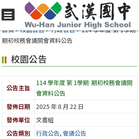
跳
至
選
主
首頁
>
校園公告
>
行政公告
>
114 學年度 第 1學期
單
要
期初校務會議開會資料公告
內
校園公告
容
區
114 學年度 第 1學期 期初校務會議開
公告主旨
會資料公告
發佈日期
2025 年 8 月 22 日
發佈單位
文書組
公告類別
行政公告
,
會議公告