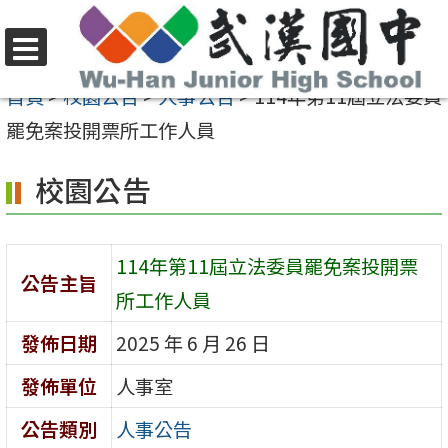
跳
至
選
主
首頁
>
校園公告
>
人事公告
>
114年第11屆立法委員
單
要
罷免案投開票所工作人員
內
校園公告
容
區
114年第11屆立法委員罷免案投開票
公告主旨
所工作人員
發佈日期
2025 年 6 月 26 日
發佈單位
人事室
公告類別
人事公告