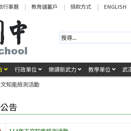
校行事曆
教育儲蓄戶
捐款方式
ENGLISH
告
行政單位
樂讀新武力
教學單位
武
天文知能檢測活動
園公告
旨
114年天文知能檢測活動