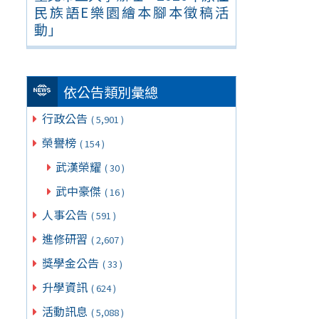
民族語E樂園繪本腳本徵稿活
動」
依公告類別彙總
行政公告
( 5,901 )
榮譽榜
( 154 )
武漢榮耀
( 30 )
武中豪傑
( 16 )
人事公告
( 591 )
進修研習
( 2,607 )
獎學金公告
( 33 )
升學資訊
( 624 )
活動訊息
( 5,088 )