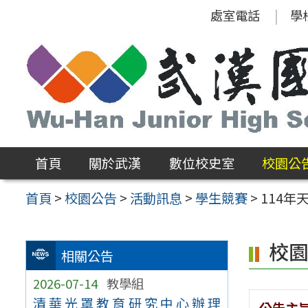
跳
處室電話
學
至
主
要
內
容
區
首頁
關於武漢
數位校史室
校園公
首頁
>
校園公告
>
活動訊息
>
學生競賽
>
114年
校
相關公告
2026-07-14
教學組
清華光罩教育研究中心辦理
公告主