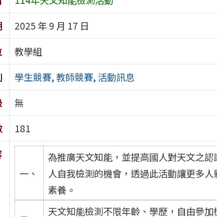
期
2025 年 9 月 17 日
位
教學組
別
學生競賽
,
教師競賽
,
活動訊息
級
無
數
181
容
為推廣天文知能，並提高國人對天文之認
一、
人自我檢測的機會，透過此活動讓更多人
素養。
天文知能檢測不限年齡、學歷，自由參加