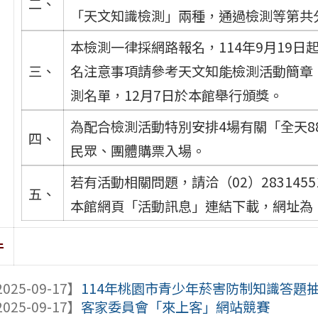
二、
「天文知識檢測」兩種，通過檢測等第共
本檢測一律採網路報名，114年9月19日
三、
名注意事項請參考天文知能檢測活動簡章。
測名單，12月7日於本館舉行頒獎。
為配合檢測活動特別安排4場有關「全天8
四、
民眾、團體購票入場。
若有活動相關問題，請洽（02）283145
五、
本館網頁「活動訊息」連結下載，網址為：https：
件
025-09-17】
114年桃園市青少年菸害防制知識答題
025-09-17】
客家委員會「來上客」網站競賽