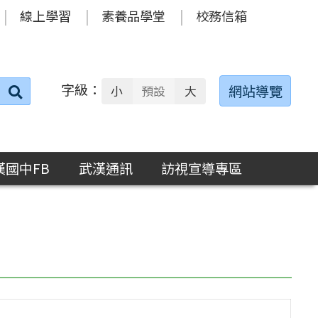
線上學習
素養品學堂
校務信箱
字級：
送出
網站導覽
小
預設
大
搜
尋：
漢國中FB
武漢通訊
訪視宣導專區