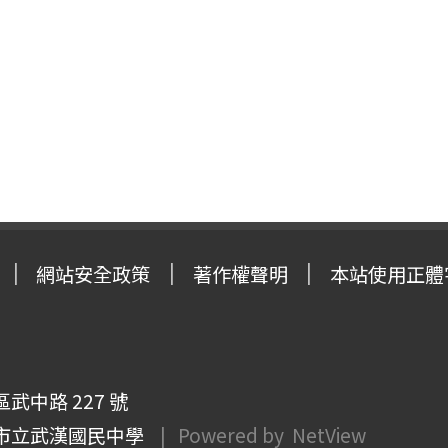
網站安全政策
著作權聲明
本站使用正體
武中路 227 號
市立武漢國民中學
| Powered by
NetView