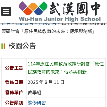
跳
至
選
主
首頁
>
校園公告
>
進修研習
>
114年原住民族教育政
單
要
策研討會「原住民族教育的未來：傳承與創新」
內
校園公告
容
區
114年原住民族教育政策研討會「原住
公告主旨
民族教育的未來：傳承與創新」
發佈日期
2025 年 8 月 11 日
發佈單位
教學組
公告類別
進修研習