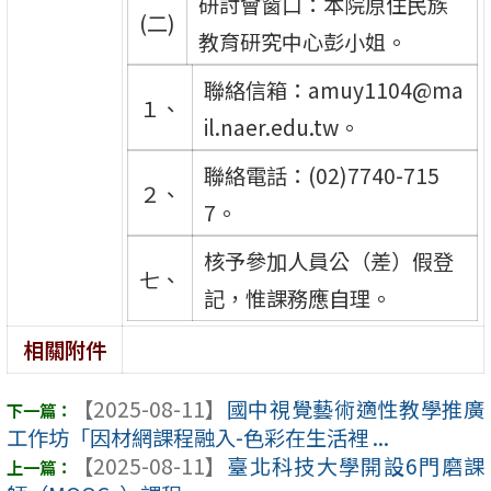
研討會窗口：本院原住民族
(二)
教育研究中心彭小姐。
聯絡信箱：amuy1104@ma
１、
il.naer.edu.tw。
聯絡電話：(02)7740-715
２、
7。
核予參加人員公（差）假登
七、
記，惟課務應自理。
相關附件
【2025-08-11】
國中視覺藝術適性教學推廣
工作坊「因材網課程融入-色彩在生活裡 ...
【2025-08-11】
臺北科技大學開設6門磨課