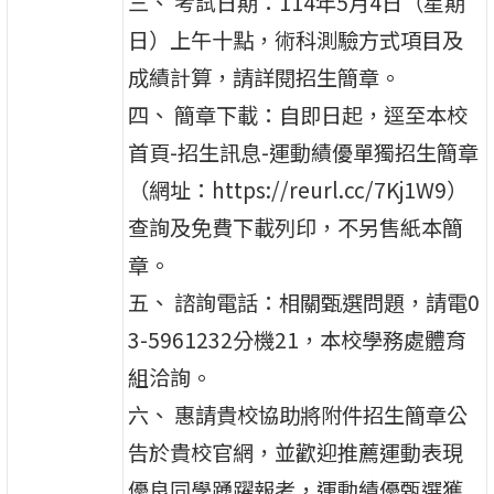
三、 考試日期：114年5月4日（星期
日）上午十點，術科測驗方式項目及
成績計算，請詳閱招生簡章。
四、 簡章下載：自即日起，逕至本校
首頁-招生訊息-運動績優單獨招生簡章
（網址：https://reurl.cc/7Kj1W9）
查詢及免費下載列印，不另售紙本簡
章。
五、 諮詢電話：相關甄選問題，請電0
3-5961232分機21，本校學務處體育
組洽詢。
六、 惠請貴校協助將附件招生簡章公
告於貴校官網，並歡迎推薦運動表現
優良同學踴躍報考，運動績優甄選獲