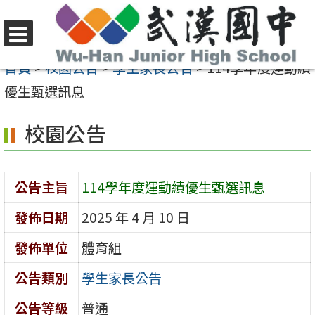
跳
至
選
主
首頁
>
校園公告
>
學生家長公告
>
114學年度運動績
單
要
優生甄選訊息
內
校園公告
容
區
公告主旨
114學年度運動績優生甄選訊息
發佈日期
2025 年 4 月 10 日
發佈單位
體育組
公告類別
學生家長公告
公告等級
普通