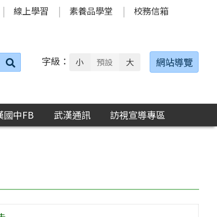
線上學習
素養品學堂
校務信箱
字級：
送出
網站導覽
小
預設
大
搜
尋：
漢國中FB
武漢通訊
訪視宣導專區
告