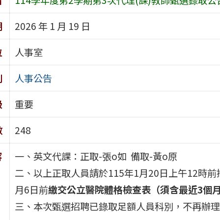
期
2026 年 1 月 19 日
位
人事室
別
人事公告
級
重要
數
248
容
一、英文代課：正取-張o如 備取-黃o原
二、以上正取人員請於115年1月20日上午12時前
月6日前
繳交公立醫院體格檢查表（須含最近3個月
三、本次甄選招聘已錄取足額人員科別，不再辦理