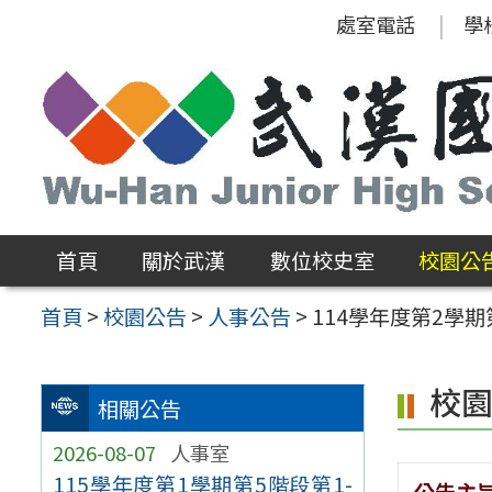
跳
處室電話
學
至
主
要
內
容
區
首頁
關於武漢
數位校史室
校園公
首頁
>
校園公告
>
人事公告
>
114學年度第2學
校
相關公告
2026-08-07
人事室
115學年度第1學期第5階段第1-
公告主