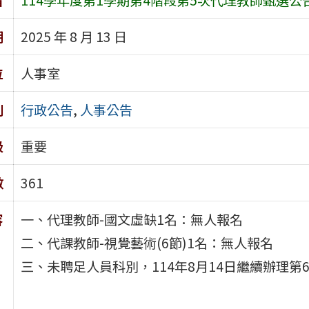
期
2025 年 8 月 13 日
位
人事室
別
行政公告
,
人事公告
級
重要
數
361
容
一、代理教師-國文虛缺1名：無人報名
二、代課教師-視覺藝術(6節)1名：無人報名
三、未聘足人員科別，114年8月14日繼續辦理第