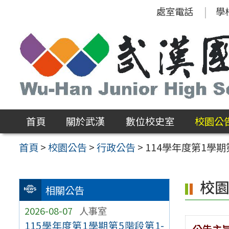
跳
處室電話
學
至
主
要
內
容
區
首頁
關於武漢
數位校史室
校園公
首頁
>
校園公告
>
行政公告
>
114學年度第1學
校
相關公告
2026-08-07
人事室
115學年度第1學期第5階段第1-
公告主