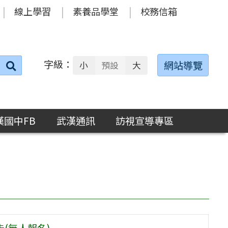
線上學習
素養品學堂
校務信箱
字級：
送出
網站導覽
小
預設
大
搜
尋：
漢國中FB
武漢通訊
訪視宣導專區
(無人報名)