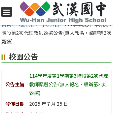
跳
至
選
主
首頁
>
校園公告
>
行政公告
>
114學年度第1學期第3
單
要
階段第2次代理教師甄選公告(無人報名，續辦第3次
內
甄選)
容
校園公告
區
114學年度第1學期第3階段第2次代理
公告主旨
教師甄選公告(無人報名，續辦第3次
甄選)
發佈日期
2025 年 7 月 25 日