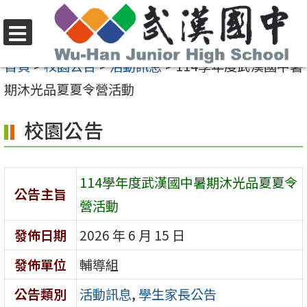
跳
至
選
主
首頁
>
校園公告
>
活動訊息
>
114學年度武漢國中暑
單
要
期沐光品夏夏令營活動
內
校園公告
容
區
114學年度武漢國中暑期沐光品夏夏令
公告主旨
營活動
發佈日期
2026 年 6 月 15 日
發佈單位
輔導組
公告類別
活動訊息
,
學生家長公告