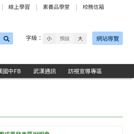
線上學習
素養品學堂
校務信箱
字級：
送出
網站導覽
小
預設
大
搜
尋：
漢國中FB
武漢通訊
訪視宣導專區
分團成果發表暨說明會