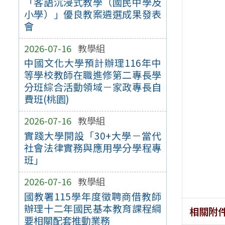
「客語沉浸式教學（國民中學及
小學）」優良教案遴選成果發表
會
2026-07-16
教學組
中國文化大學預計辦理116年中
等學校教師在職進修第二專長學
分班綜合活動領域－家政專長自
費班(桃園)
2026-07-16
教學組
實踐大學開設「30+大學－當代
社會法律實務與應用學分學程專
班」
2026-07-16
教學組
國教署115學年度徵聘商借教師
辦理十二年國民基本教育課程綱
相關附
要相關配套推動業務