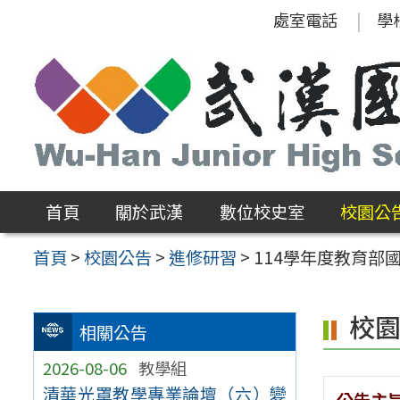
跳
處室電話
學
至
主
要
內
容
區
首頁
關於武漢
數位校史室
校園公
首頁
>
校園公告
>
進修研習
>
114學年度教育
校
相關公告
2026-08-06
教學組
清華光罩教學專業論壇（六）變
公告主