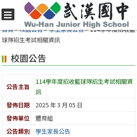
跳
至
選
主
首頁
>
校園公告
>
學生家長公告
>
114學年度招收籃
單
要
球隊招生考試相關資訊
內
校園公告
容
區
114學年度招收籃球隊招生考試相關資
公告主旨
訊
發佈日期
2025 年 3 月 05 日
發佈單位
體育組
公告類別
學生家長公告