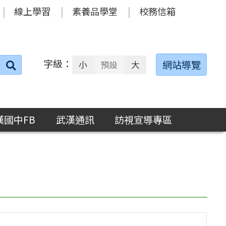
線上學習
素養品學堂
校務信箱
字級：
送出
網站導覽
小
預設
大
搜
尋：
漢國中FB
武漢通訊
訪視宣導專區