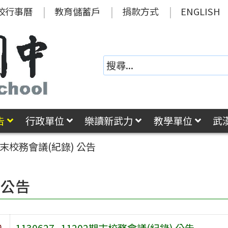
校行事曆
教育儲蓄戶
捐款方式
ENGLISH
告
行政單位
樂讀新武力
教學單位
武
2期末校務會議(紀錄) 公告
園公告
旨
1130627_11202期末校務會議(紀錄) 公告