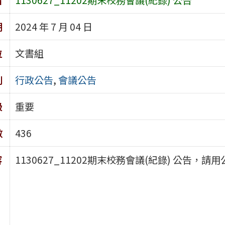
期
2024 年 7 月 04 日
位
文書組
別
行政公告
,
會議公告
級
重要
數
436
容
1130627_11202期末校務會議(紀錄) 公告，