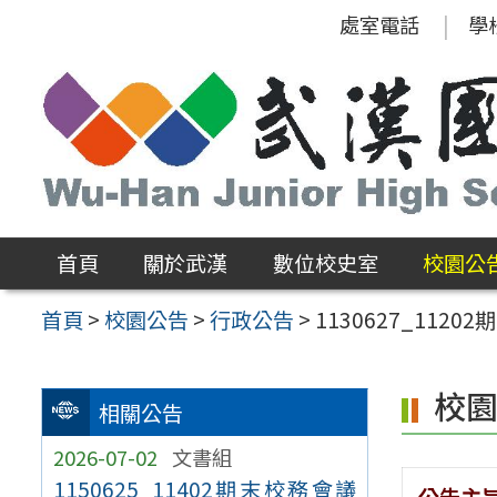
跳
處室電話
學
至
主
要
內
容
區
首頁
關於武漢
數位校史室
校園公
首頁
>
校園公告
>
行政公告
>
1130627_1120
校
相關公告
2026-07-02
文書組
1150625_11402期末校務會議
公告主