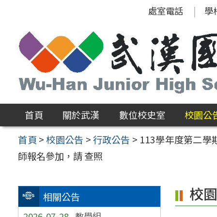
跳
處室電話
學
至
主
要
內
容
區
首頁
關於武漢
數位校史室
校園公
首頁
>
校園公告
>
行政公告
>
113學年度第二
師報名參加，請 查照
校
相關公告
2026-07-28
教學組