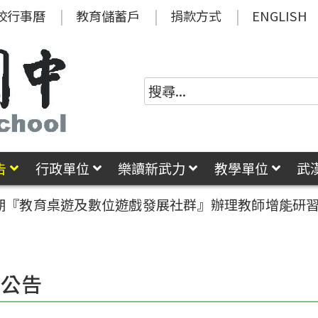
校行事曆
教育儲蓄戶
捐款方式
ENGLISH
告
行政單位
樂讀新武力
教學單位
武
學期『教育桌遊及數位遊戲發展社群』辦理教師增能研
園公告