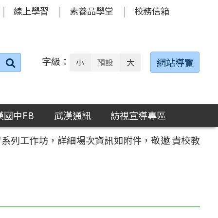
線上學習
素養品學堂
校務信箱
字級：
送出
網站導覽
小
預設
大
搜
尋：
漢國中FB
武漢通訊
訪視宣導專區
習系列工作坊，詳細場次資訊如附件，敬邀 貴校教