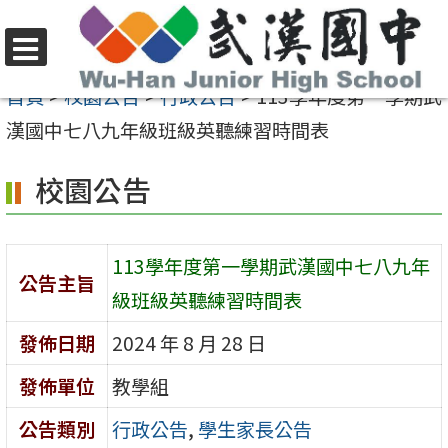
跳
至
選
主
首頁
>
校園公告
>
行政公告
>
113學年度第一學期武
單
要
漢國中七八九年級班級英聽練習時間表
內
校園公告
容
區
113學年度第一學期武漢國中七八九年
公告主旨
級班級英聽練習時間表
發佈日期
2024 年 8 月 28 日
發佈單位
教學組
公告類別
行政公告
,
學生家長公告