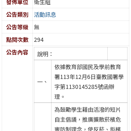
發佈單位
衛生組
公告類別
活動訊息
公告等級
無
點閱次數
294
公告內容
說明：
依據教育部國民及學前教育
署113年12月6日臺教國署學
一、
字第1130145285號函辦
理。
為鼓勵學生藉由活潑的短片
自主倡議，推廣擴散菸檳危
害防制理念，使反菸、拒檳