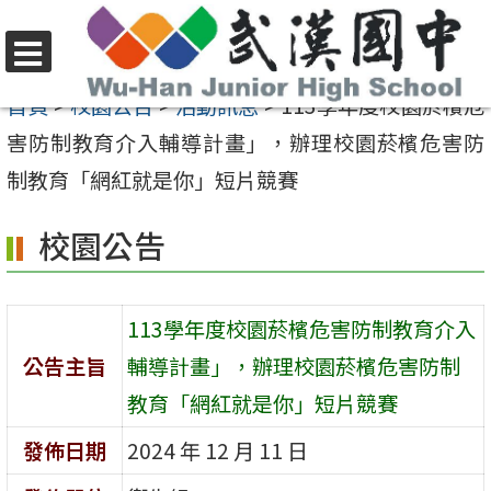
跳
至
選
主
首頁
>
校園公告
>
活動訊息
>
113學年度校園菸檳危
單
要
害防制教育介入輔導計畫」，辦理校園菸檳危害防
內
制教育「網紅就是你」短片競賽
容
校園公告
區
113學年度校園菸檳危害防制教育介入
公告主旨
輔導計畫」，辦理校園菸檳危害防制
教育「網紅就是你」短片競賽
發佈日期
2024 年 12 月 11 日