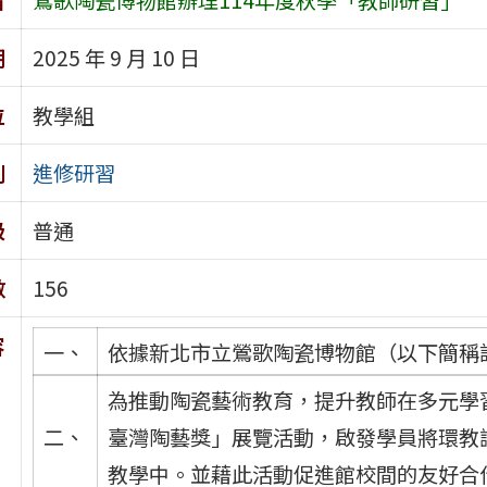
期
2025 年 9 月 10 日
位
教學組
別
進修研習
級
普通
數
156
容
一、
依據新北市立鶯歌陶瓷博物館（以下簡稱該館
為推動陶瓷藝術教育，提升教師在多元學習
二、
臺灣陶藝獎」展覽活動，啟發學員將環教
教學中。並藉此活動促進館校間的友好合