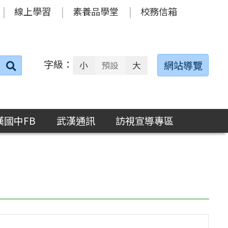
線上學習
素養品學堂
校務信箱
字級：
送出
網站導覽
小
預設
大
搜
尋：
漢國中FB
武漢通訊
訪視宣導專區