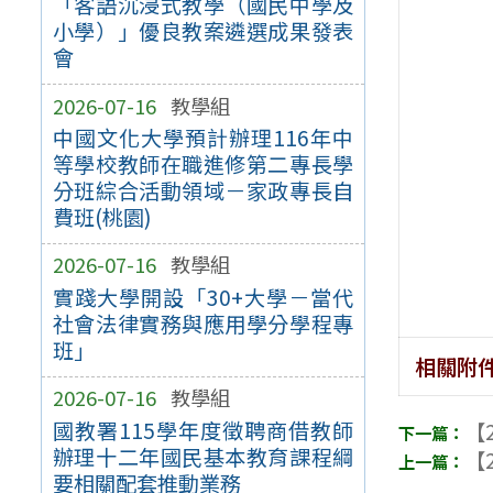
「客語沉浸式教學（國民中學及
小學）」優良教案遴選成果發表
會
2026-07-16
教學組
中國文化大學預計辦理116年中
等學校教師在職進修第二專長學
分班綜合活動領域－家政專長自
費班(桃園)
2026-07-16
教學組
實踐大學開設「30+大學－當代
社會法律實務與應用學分學程專
班」
相關附
2026-07-16
教學組
國教署115學年度徵聘商借教師
【2
辦理十二年國民基本教育課程綱
【2
要相關配套推動業務