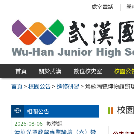
跳
處室電話
學
至
主
要
內
容
區
首頁
關於武漢
數位校史室
校園公
首頁
>
校園公告
>
進修研習
>
鶯歌陶瓷博物館辦理
校
相關公告
2026-08-06
教學組
清華光罩教學專業論壇（六）變
公告主