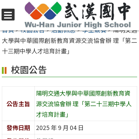
跳
至
選
主
首頁
>
校園公告
>
活動訊息
>
學生競賽
>
陽明交通
單
要
大學與中華國際創新教育資源交流協會辦 理「第二
內
十三期中學人才培育計畫」
容
校園公告
區
陽明交通大學與中華國際創新教育資
公告主旨
源交流協會辦 理「第二十三期中學人
才培育計畫」
發佈日期
2025 年 9 月 04 日