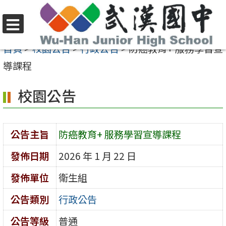
跳
至
選
主
首頁
>
校園公告
>
行政公告
>
防癌教育+ 服務學習宣
單
要
導課程
內
校園公告
容
區
公告主旨
防癌教育+ 服務學習宣導課程
發佈日期
2026 年 1 月 22 日
發佈單位
衛生組
公告類別
行政公告
公告等級
普通