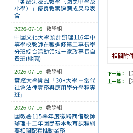
「客語沉浸式教學（國民中學及
小學）」優良教案遴選成果發表
會
2026-07-16
教學組
中國文化大學預計辦理116年中
等學校教師在職進修第二專長學
分班綜合活動領域－家政專長自
相關附
費班(桃園)
2026-07-16
教學組
【2
實踐大學開設「30+大學－當代
【2
社會法律實務與應用學分學程專
班」
2026-07-16
教學組
國教署115學年度徵聘商借教師
辦理十二年國民基本教育課程綱
要相關配套推動業務