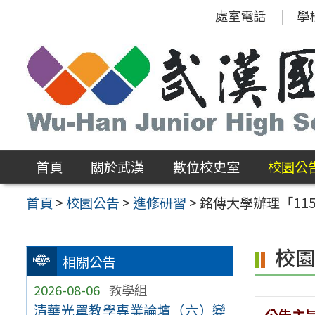
跳
處室電話
學
至
主
要
內
容
區
首頁
關於武漢
數位校史室
校園公
首頁
>
校園公告
>
進修研習
>
銘傳大學辦理「11
校
相關公告
2026-08-06
教學組
清華光罩教學專業論壇（六）變
公告主