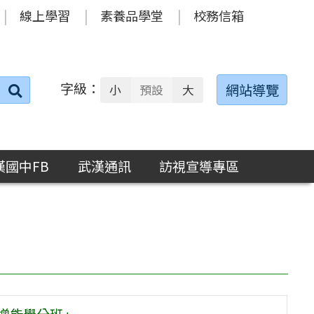
線上學習
素養品學堂
校務信箱
字級：
送出
網站導覽
小
預設
大
搜
尋：
漢國中FB
武漢通訊
訪視宣導專區
增能學分班」