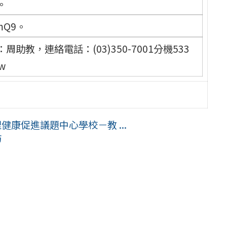
。
mmQ9。
教，連絡電話：(03)350-7001分機533
w
健康促進議題中心學校－教 ...
坊