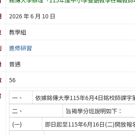
期
2026 年 6 月 10 日
位
教學組
別
進修研習
級
普通
數
56
容
一、
依據銘傳大學115年6月4日銘校師課字第1
二、
旨揭學分班說明如下：
(一)
即日起至115年6月16日(二)開放報