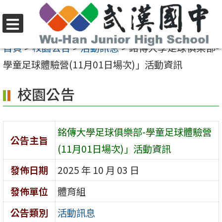
跳
至
選
主
首頁
>
校園公告
>
活動訊息
>
銘傳大學足球俱樂部-
單
要
學童足球體驗營(11月01日場次)」活動資訊
內
校園公告
容
區
銘傳大學足球俱樂部-學童足球體驗營
公告主旨
(11月01日場次)」活動資訊
發佈日期
2025 年 10 月 03 日
發佈單位
體育組
公告類別
活動訊息