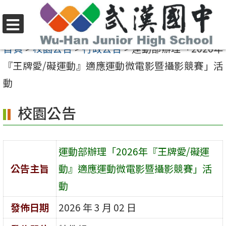
跳
至
選
主
首頁
>
校園公告
>
行政公告
>
運動部辦理「2026年
單
要
『王牌愛/礙運動』適應運動微電影暨攝影競賽」活
內
動
容
校園公告
區
運動部辦理「2026年『王牌愛/礙運
公告主旨
動』適應運動微電影暨攝影競賽」活
動
發佈日期
2026 年 3 月 02 日