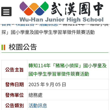
跳
至
選
主
首頁
>
校園公告
>
活動訊息
>
轉知114年「豬豬小偵
單
要
探」國小學童及國中學生學習單徵件競賽活動
內
校園公告
容
區
轉知114年「豬豬小偵探」國小學童及
公告主旨
國中學生學習單徵件競賽活動
發佈日期
2025 年 9 月 05 日
發佈單位
總務處
公告類別
活動訊息