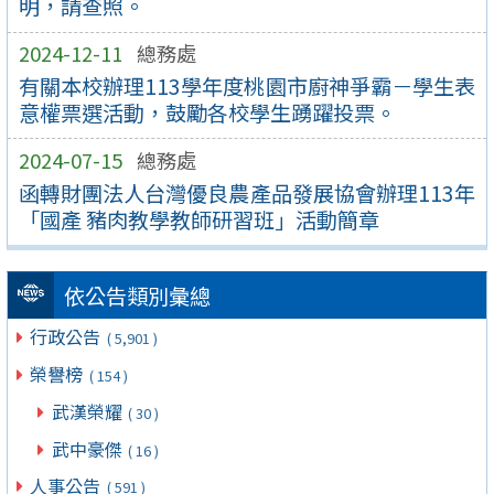
明，請查照。
2024-12-11
總務處
有關本校辦理113學年度桃園市廚神爭霸－學生表
意權票選活動，鼓勵各校學生踴躍投票。
2024-07-15
總務處
函轉財團法人台灣優良農產品發展協會辦理113年
「國產 豬肉教學教師研習班」活動簡章
依公告類別彙總
行政公告
( 5,901 )
榮譽榜
( 154 )
武漢榮耀
( 30 )
武中豪傑
( 16 )
人事公告
( 591 )