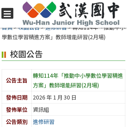
跳
至
選
主
首頁
>
校園公告
>
進修研習
>
轉知114年「推動中小
單
要
學數位學習精進方案」教師增能研習(2月場)
內
校園公告
容
區
轉知114年「推動中小學數位學習精進
公告主旨
方案」教師增能研習(2月場)
發佈日期
2026 年 1 月 30 日
發佈單位
資訊組
公告類別
進修研習