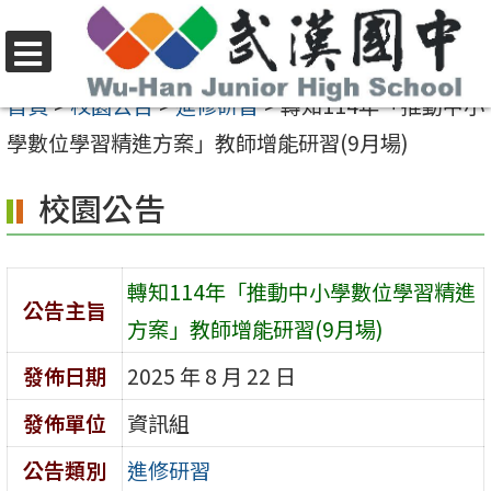
跳
至
選
主
首頁
>
校園公告
>
進修研習
>
轉知114年「推動中小
單
要
學數位學習精進方案」教師增能研習(9月場)
內
校園公告
容
區
轉知114年「推動中小學數位學習精進
公告主旨
方案」教師增能研習(9月場)
發佈日期
2025 年 8 月 22 日
發佈單位
資訊組
公告類別
進修研習