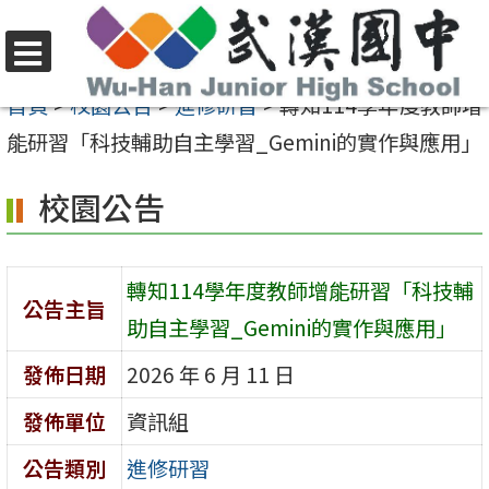
跳
至
選
主
首頁
>
校園公告
>
進修研習
>
轉知114學年度教師增
單
要
能研習「科技輔助自主學習_Gemini的實作與應用」
內
校園公告
容
區
轉知114學年度教師增能研習「科技輔
公告主旨
助自主學習_Gemini的實作與應用」
發佈日期
2026 年 6 月 11 日
發佈單位
資訊組
公告類別
進修研習