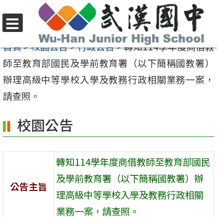
跳
至
選
主
首頁
>
校園公告
>
行政公告
>
轉知114學年度商借教
單
要
師至教育部國民及學前教育署（以下簡稱國教署）
內
辦理高級中等學校入學及教務行政相關業務一案，
容
請查照。
區
校園公告
轉知114學年度商借教師至教育部國民
及學前教育署（以下簡稱國教署）辦
公告主旨
理高級中等學校入學及教務行政相關
業務一案，請查照。