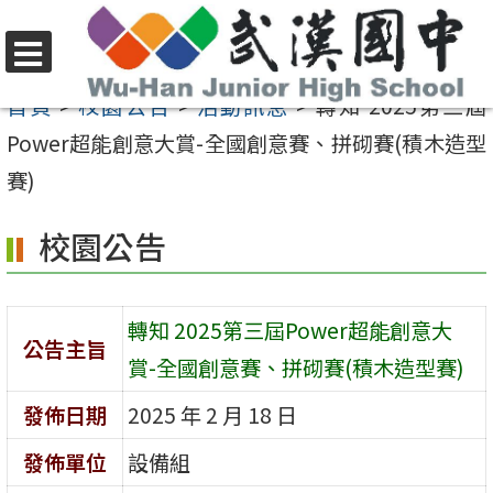
跳
至
選
主
首頁
>
校園公告
>
活動訊息
>
轉知 2025第三屆
單
要
Power超能創意大賞-全國創意賽、拼砌賽(積木造型
內
賽)
容
校園公告
區
轉知 2025第三屆Power超能創意大
公告主旨
賞-全國創意賽、拼砌賽(積木造型賽)
發佈日期
2025 年 2 月 18 日
發佈單位
設備組