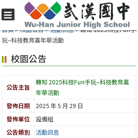
跳
至
選
主
首頁
>
校園公告
>
活動訊息
>
轉知 2025科技Fun手
單
要
玩–科技教育嘉年華活動
內
校園公告
容
區
轉知 2025科技Fun手玩–科技教育嘉
公告主旨
年華活動
發佈日期
2025 年 5 月 29 日
發佈單位
設備組
公告類別
活動訊息