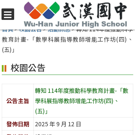
跳
至
選
主
首頁
>
校園公告
>
活動訊息
>
轉知 114年度推動科學
單
要
教育計畫-「數學科展指導教師增能工作坊(四)、
內
(五)」
容
校園公告
區
轉知 114年度推動科學教育計畫-「數
公告主旨
學科展指導教師增能工作坊(四)、
(五)」
發佈日期
2025 年 9 月 12 日