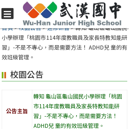
跳
至
選
主
首頁
>
校園公告
>
進修研習
>
轉知 龜山區龜山國民
單
要
小學辦理「桃園市114年度教職員及家長特教知能研
內
習」-不是不專心，而是需要方法！ ADHD兒 童的有
容
效班級管理。
區
校園公告
轉知 龜山區龜山國民小學辦理「桃園
市114年度教職員及家長特教知能研
公告主旨
習」-不是不專心，而是需要方法！
ADHD兒 童的有效班級管理。