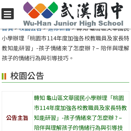
跳
至
選
主
首頁
>
校園公告
>
進修研習
>
轉知 龜山區文華國民
單
要
小學辦理「桃園市114年度加強各校教職員及家長特
內
教知能研習」-孩子情緒來了怎麼辦 ? – 陪伴與理解
容
孩子的情緒行為與引導技巧。
區
校園公告
轉知 龜山區文華國民小學辦理「桃園
市114年度加強各校教職員及家長特教
公告主旨
知能研習」-孩子情緒來了怎麼辦 ? –
陪伴與理解孩子的情緒行為與引導技