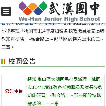
跳
至
選
主
首頁
>
校園公告
>
進修研習
>
轉知 龜山區大湖國民
單
要
小學辦理「桃園市114年度加強各校教職員及家長特
內
教知能研習」-融合路上 – 那些關於特殊需求的二、
容
三事。
區
校園公告
轉知 龜山區大湖國民小學辦理「桃園
市114年度加強各校教職員及家長特教
公告主旨
知能研習」-融合路上 – 那些關於特殊
需求的二、三事。