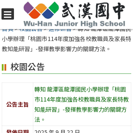
跳
至
選
主
首頁
>
校園公告
>
進修研習
>
轉知 龍潭區龍潭國民
單
要
小學辦理「桃園市114年度加強各校教職員及家長特
內
教知能研習」-發揮教學影響力的關鍵方法。
容
校園公告
區
轉知 龍潭區龍潭國民小學辦理「桃園
市114年度加強各校教職員及家長特教
公告主旨
知能研習」-發揮教學影響力的關鍵方
法。
發佈日期
2025 年 9 月 22 日